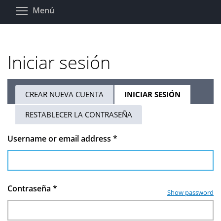
Pasar
Toggle menu visibility
Menú
al
contenido
principal
Iniciar sesión
CREAR NUEVA CUENTA
INICIAR SESIÓN
(SOLAPA
Solapas
ACTIVA)
RESTABLECER LA CONTRASEÑA
principales
Username or email address
*
Contraseña
*
Show password