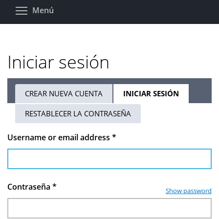
Pasar
Toggle menu visibility
Menú
al
contenido
principal
Iniciar sesión
CREAR NUEVA CUENTA
INICIAR SESIÓN
(SOLAPA
Solapas
ACTIVA)
RESTABLECER LA CONTRASEÑA
principales
Username or email address
*
Contraseña
*
Show password