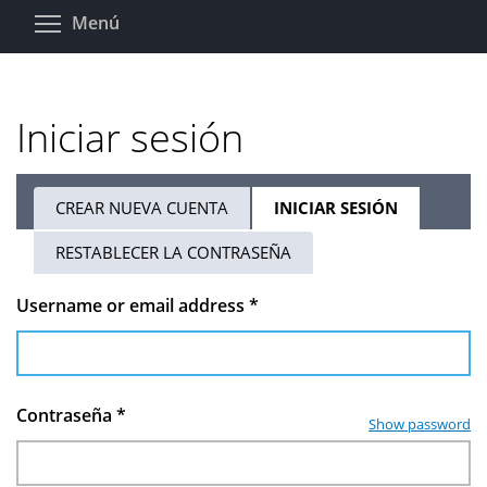
Pasar
Toggle menu visibility
Menú
al
contenido
principal
Iniciar sesión
CREAR NUEVA CUENTA
INICIAR SESIÓN
(SOLAPA
Solapas
ACTIVA)
RESTABLECER LA CONTRASEÑA
principales
Username or email address
*
Contraseña
*
Show password