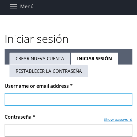
Pasar
Toggle menu visibility
Menú
al
contenido
principal
Iniciar sesión
CREAR NUEVA CUENTA
INICIAR SESIÓN
(SOLAPA
Solapas
ACTIVA)
RESTABLECER LA CONTRASEÑA
principales
Username or email address
*
Contraseña
*
Show password