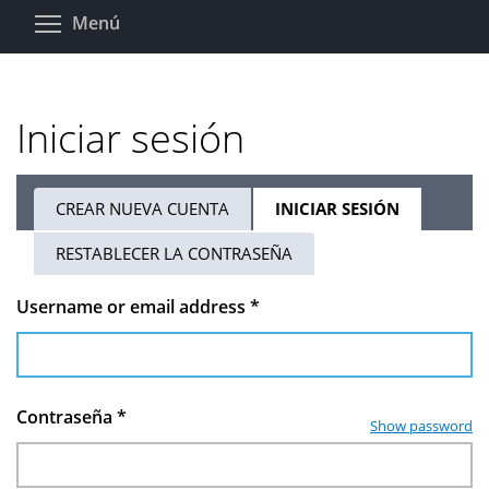
Pasar
Toggle menu visibility
Menú
al
contenido
principal
Iniciar sesión
CREAR NUEVA CUENTA
INICIAR SESIÓN
(SOLAPA
Solapas
ACTIVA)
RESTABLECER LA CONTRASEÑA
principales
Username or email address
*
Contraseña
*
Show password