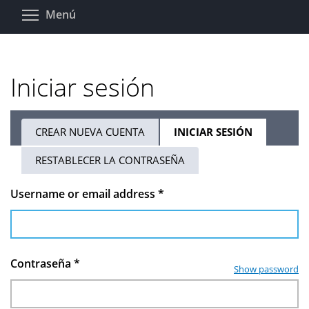
Pasar
Toggle menu visibility
Menú
al
contenido
principal
Iniciar sesión
CREAR NUEVA CUENTA
INICIAR SESIÓN
(SOLAPA
Solapas
ACTIVA)
RESTABLECER LA CONTRASEÑA
principales
Username or email address
*
Contraseña
*
Show password