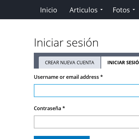
Pasar
Inicio
Articulos
Fotos
al
contenido
principal
Iniciar sesión
CREAR NUEVA CUENTA
INICIAR SESI
Solapas
Username or email address
*
principales
Contraseña
*