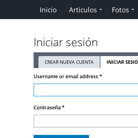
Pasar
Inicio
Articulos
Fotos
al
contenido
principal
Iniciar sesión
CREAR NUEVA CUENTA
INICIAR SESI
Solapas
Username or email address
*
principales
Contraseña
*