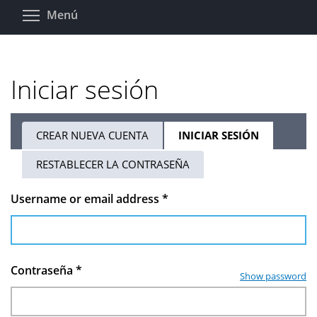
Pasar
Toggle menu visibility
Menú
al
contenido
principal
Iniciar sesión
CREAR NUEVA CUENTA
INICIAR SESIÓN
(SOLAPA
Solapas
ACTIVA)
RESTABLECER LA CONTRASEÑA
principales
Username or email address
*
Contraseña
*
Show password