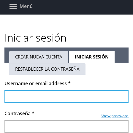
Pasar
Toggle menu visibility
Menú
al
contenido
principal
Iniciar sesión
CREAR NUEVA CUENTA
INICIAR SESIÓN
(SOLAPA
Solapas
ACTIVA)
RESTABLECER LA CONTRASEÑA
principales
Username or email address
*
Contraseña
*
Show password