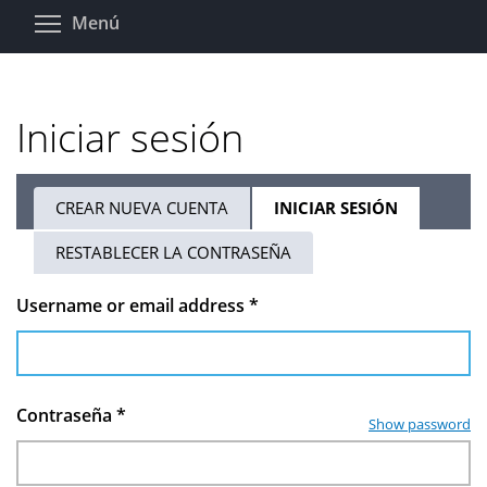
Pasar
Toggle menu visibility
Menú
al
contenido
principal
Iniciar sesión
CREAR NUEVA CUENTA
INICIAR SESIÓN
(SOLAPA
Solapas
ACTIVA)
RESTABLECER LA CONTRASEÑA
principales
Username or email address
*
Contraseña
*
Show password