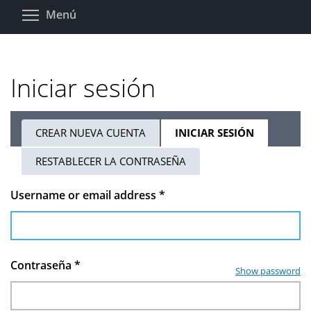
Pasar
Toggle menu visibility
Menú
al
contenido
principal
Iniciar sesión
CREAR NUEVA CUENTA
INICIAR SESIÓN
(SOLAPA
Solapas
ACTIVA)
RESTABLECER LA CONTRASEÑA
principales
Username or email address
*
Contraseña
*
Show password