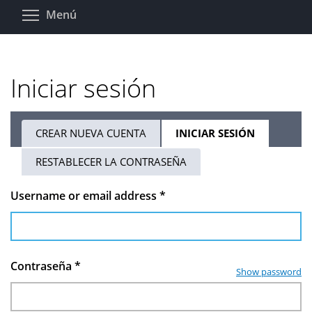
Pasar
Toggle menu visibility
Menú
al
contenido
principal
Iniciar sesión
CREAR NUEVA CUENTA
INICIAR SESIÓN
(SOLAPA
Solapas
ACTIVA)
RESTABLECER LA CONTRASEÑA
principales
Username or email address
*
Contraseña
*
Show password