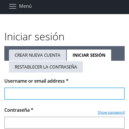
Pasar
Toggle menu visibility
Menú
al
contenido
principal
Iniciar sesión
CREAR NUEVA CUENTA
INICIAR SESIÓN
(SOLAPA
Solapas
ACTIVA)
RESTABLECER LA CONTRASEÑA
principales
Username or email address
*
Contraseña
*
Show password