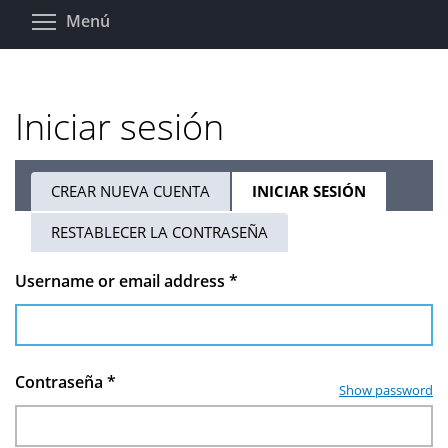
Pasar
Toggle menu visibility
Menú
al
contenido
principal
Iniciar sesión
CREAR NUEVA CUENTA
INICIAR SESIÓN
(SOLAPA
Solapas
ACTIVA)
RESTABLECER LA CONTRASEÑA
principales
Username or email address
*
Contraseña
*
Show password