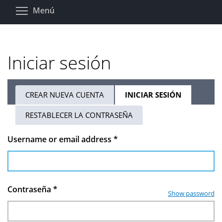
Pasar
Toggle menu visibility
Menú
al
contenido
principal
Iniciar sesión
CREAR NUEVA CUENTA
INICIAR SESIÓN
(SOLAPA
Solapas
ACTIVA)
RESTABLECER LA CONTRASEÑA
principales
Username or email address
*
Contraseña
*
Show password