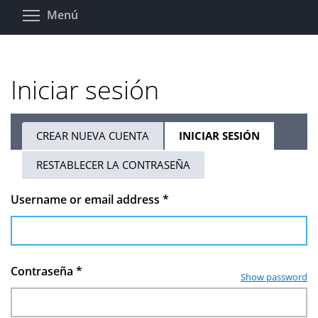
Pasar
Toggle menu visibility
Menú
al
contenido
principal
Iniciar sesión
CREAR NUEVA CUENTA
INICIAR SESIÓN
(SOLAPA
Solapas
ACTIVA)
RESTABLECER LA CONTRASEÑA
principales
Username or email address
*
Contraseña
*
Show password