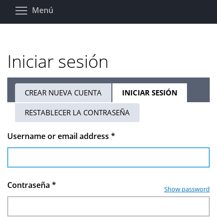
Pasar
Toggle menu visibility
Menú
al
contenido
principal
Iniciar sesión
CREAR NUEVA CUENTA
INICIAR SESIÓN
(SOLAPA
Solapas
ACTIVA)
RESTABLECER LA CONTRASEÑA
principales
Username or email address
*
Contraseña
*
Show password