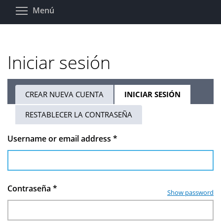
Pasar
Toggle menu visibility
Menú
al
contenido
principal
Iniciar sesión
CREAR NUEVA CUENTA
INICIAR SESIÓN
(SOLAPA
Solapas
ACTIVA)
RESTABLECER LA CONTRASEÑA
principales
Username or email address
*
Contraseña
*
Show password