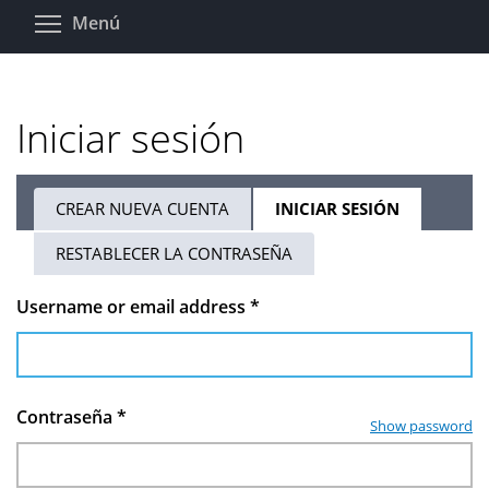
Pasar
Toggle menu visibility
Menú
al
contenido
principal
Iniciar sesión
CREAR NUEVA CUENTA
INICIAR SESIÓN
(SOLAPA
Solapas
ACTIVA)
RESTABLECER LA CONTRASEÑA
principales
Username or email address
*
Contraseña
*
Show password