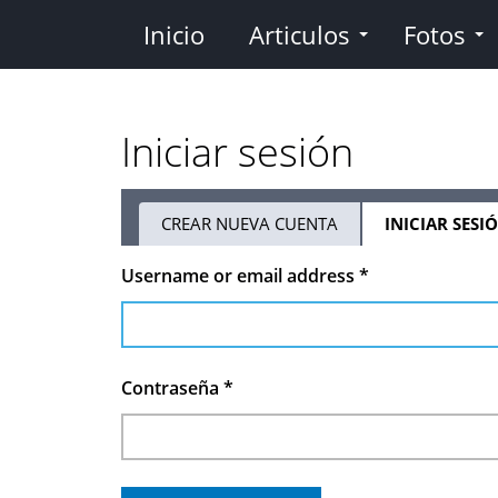
Pasar
Inicio
Articulos
Fotos
al
contenido
principal
Iniciar sesión
CREAR NUEVA CUENTA
INICIAR SESI
Solapas
Username or email address
*
principales
Contraseña
*