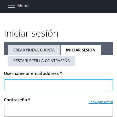
Pasar
Toggle menu visibility
Menú
al
contenido
principal
Iniciar sesión
CREAR NUEVA CUENTA
INICIAR SESIÓN
(SOLAPA
Solapas
ACTIVA)
RESTABLECER LA CONTRASEÑA
principales
Username or email address
*
Contraseña
*
Show password