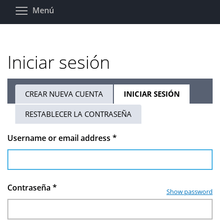
Pasar
Toggle menu visibility
Menú
al
contenido
principal
Iniciar sesión
CREAR NUEVA CUENTA
INICIAR SESIÓN
(SOLAPA
Solapas
ACTIVA)
RESTABLECER LA CONTRASEÑA
principales
Username or email address
*
Contraseña
*
Show password