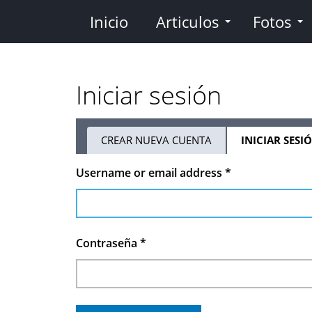
Pasar
Inicio
Articulos
Fotos
al
contenido
principal
Iniciar sesión
CREAR NUEVA CUENTA
INICIAR SESI
Solapas
Username or email address
*
principales
Contraseña
*