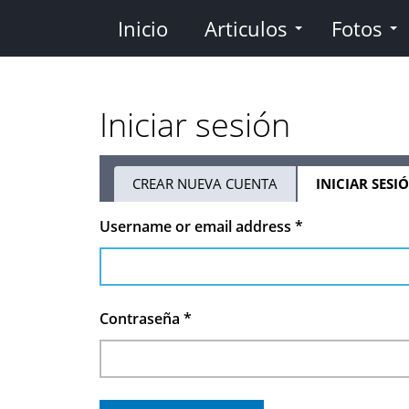
Pasar
Inicio
Articulos
Fotos
al
contenido
principal
Iniciar sesión
CREAR NUEVA CUENTA
INICIAR SESI
Solapas
Username or email address
*
principales
Contraseña
*