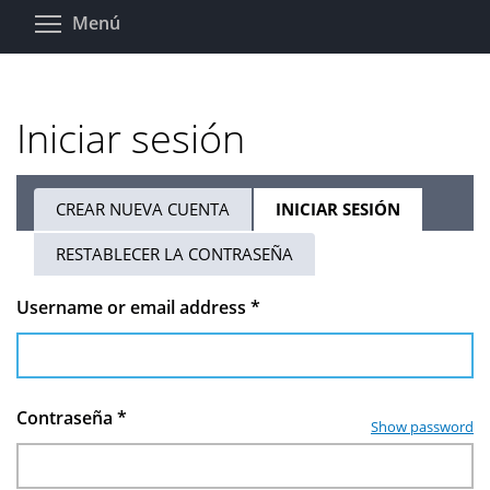
Pasar
Toggle menu visibility
Menú
al
contenido
principal
Iniciar sesión
CREAR NUEVA CUENTA
INICIAR SESIÓN
(SOLAPA
Solapas
ACTIVA)
RESTABLECER LA CONTRASEÑA
principales
Username or email address
*
Contraseña
*
Show password