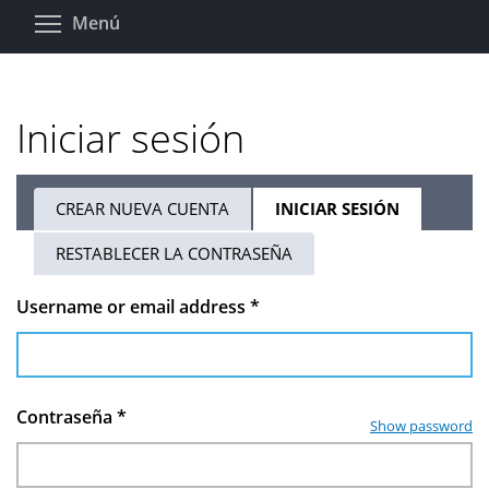
Pasar
Toggle menu visibility
Menú
al
contenido
principal
Iniciar sesión
CREAR NUEVA CUENTA
INICIAR SESIÓN
(SOLAPA
Solapas
ACTIVA)
RESTABLECER LA CONTRASEÑA
principales
Username or email address
*
Contraseña
*
Show password