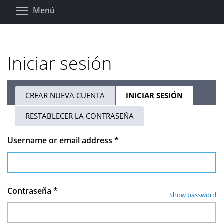
Pasar
Toggle menu visibility
Menú
al
contenido
principal
Iniciar sesión
CREAR NUEVA CUENTA
INICIAR SESIÓN
(SOLAPA
Solapas
ACTIVA)
RESTABLECER LA CONTRASEÑA
principales
Username or email address
*
Contraseña
*
Show password